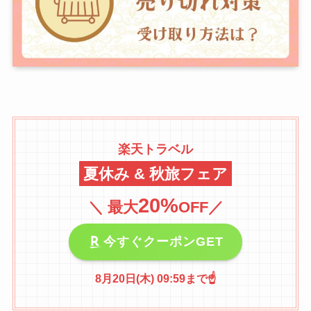
楽天トラベル
夏休み & 秋旅フェア
2
0%
＼
最大
OFF
／
今すぐクーポンGET
8月
20
日(木) 09:59まで☝️