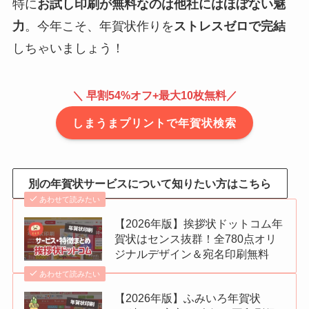
特に
お試し印刷が無料なのは他社にはほぼない魅
力
。今年こそ、年賀状作りを
ストレスゼロで完結
しちゃいましょう！
＼
早割54%オフ+
最大10枚無料／
しまうまプリントで年賀状検索
別の年賀状サービスについて知りたい方はこちら
あわせて読みたい
【2026年版】挨拶状ドットコム年
賀状はセンス抜群！全780点オリ
ジナルデザイン＆宛名印刷無料
あわせて読みたい
【2026年版】ふみいろ年賀状