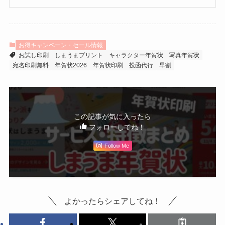
お得キャンペーン・セール情報
お試し印刷
しまうまプリント
キャラクター年賀状
写真年賀状
宛名印刷無料
年賀状2026
年賀状印刷
投函代行
早割
この記事が気に入ったら
フォローしてね！
Follow Me
よかったらシェアしてね！