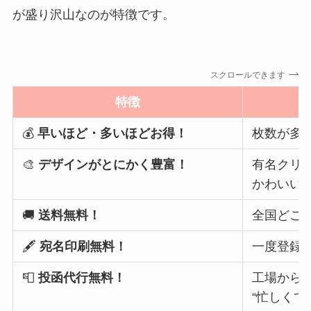
が盛り沢山なのが特徴です。
スクロールできます
特徴
💰
早いほど・多いほどお得！
枚数が多
🎨
デザインがとにかく豊富！
有名クリ
かわいい
🚚
送料無料！
全国どこ
🖋️
宛名印刷無料！
一度登録
📮
投函代行無料！
工場から
“忙しくて