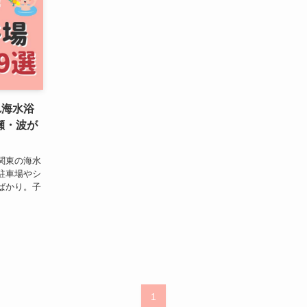
れ海水浴
瀬・波が
関東の海水
駐車場やシ
ばかり。子
1