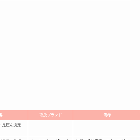
容
取扱ブランド
備考
・足圧を測定