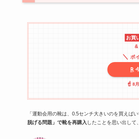
お買
&
＼
ポ
☝️ 8
「運動会用の靴は、0.5センチ大きいのを買えば
脱げる問題」で靴を再購入
したことを思い出して