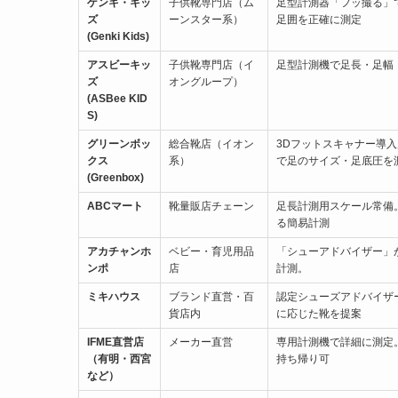
ゲンキ・キッ
子供靴専門店（ム
足型計測器「フッ撮る」
ズ
ーンスター系）
足囲を正確に測定
(Genki Kids)
アスビーキッ
子供靴専門店（イ
足型計測機で足長・足幅
ズ
オングループ）
(ASBee KID
S)
グリーンボッ
総合靴店（イオン
3Dフットスキャナー導入
クス
系）
で足のサイズ・足底圧を
(Greenbox)
ABCマート
靴量販店チェーン
足長計測用スケール常備
る簡易計測
アカチャンホ
ベビー・育児用品
「シューアドバイザー」
ンポ
店
計測。
ミキハウス
ブランド直営・百
認定シューズアドバイザ
貨店内
に応じた靴を提案
IFME直営店
メーカー直営
専用計測機で詳細に測定
（有明・西宮
持ち帰り可
など）