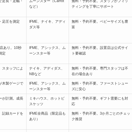
で足長・足幅・
ムーンスター（Carrot
無料・予約不要。スタッフがフィッ
など）
ティングを丁寧にサポート
・足圧を測定
IFME、ナイキ、アディ
無料・予約不要。ベビーサイズも豊
ダス等
富
店あり。10秒
IFME、アシックス、ム
無料・予約不要。設置店は公式サイ
測定
ーンスター等
ト要確認
。スタッフによ
ナイキ、アディダス、
無料・予約不要。専門スタッフは不
NBなど
在の場合あり
が木製ゲージで
IFME、アシックス、ム
無料・予約不要。ファーストシュー
ーンスター等
ズに安心
ーが計測。成長
ミキハウス、ホットビ
無料・予約不要。ギフト需要にも対
スケッツ
応
。記録カードを
IFME全商品（限定品も
無料・予約不要。3か月ごとのチェッ
あり）
ク推奨